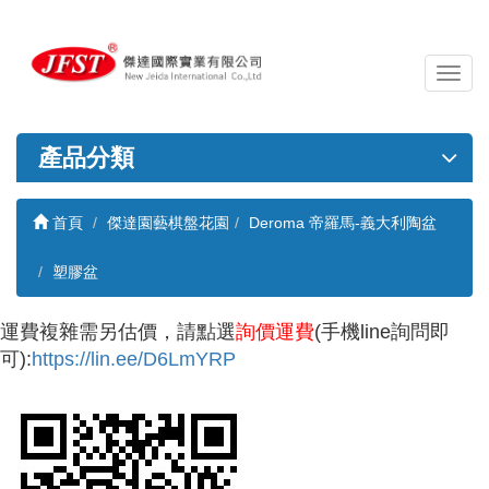
導
覽
列
開
產品分類
關
首頁
傑達園藝棋盤花園
Deroma 帝羅馬-義大利陶盆
塑膠盆
運費複雜需另估價，請點選
詢價運費
(手機line詢問即
可):
https://lin.ee/D6LmYRP