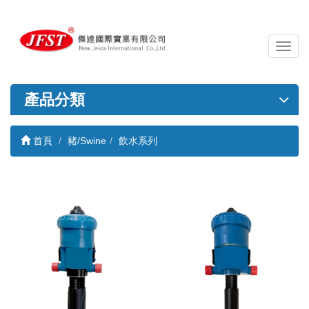
導
覽
列
開
產品分類
關
首頁
豬/Swine
飲水系列