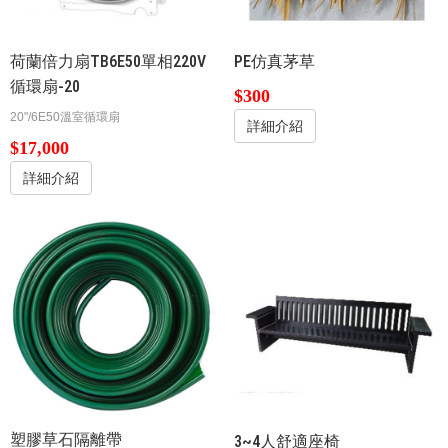
荷蘭倍力扇TB6E50單相220V
PE仿真茅草
循環扇-20
$300
20"/6E50溫室循環扇
詳細介紹
$17,000
詳細介紹
塑膠草石隔離帶
3~4人舒適座椅