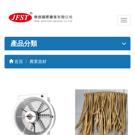
導
覽
列
開
產品分類
關
首頁
農業資材