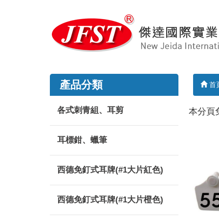
產品分類
首
各式刺青組、耳剪
本分頁
耳標鉗、蠟筆
西德免釘式耳牌(#1大片紅色)
西德免釘式耳牌(#1大片橙色)