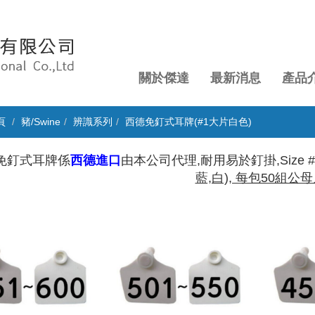
關於傑達
最新消息
產品
頁
豬/Swine
辨識系列
西德免釘式耳牌(#1大片白色)
免釘式耳牌係
西德進口
由本公司代理,耐用易於釘掛,
Size 
藍,白), 每包50組公