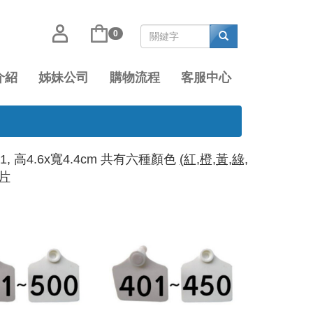
0
介紹
姊妹公司
購物流程
客服中心
#1, 高4.6x寬4.4cm
共有六種顏色
(紅,橙,黃,綠,
母片