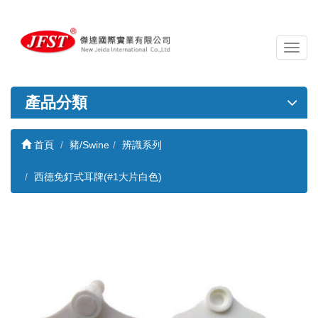
導
覽
列
開
產品分類
關
首頁
豬/Swine
辨識系列
西德免釘式耳牌(#1大片白色)