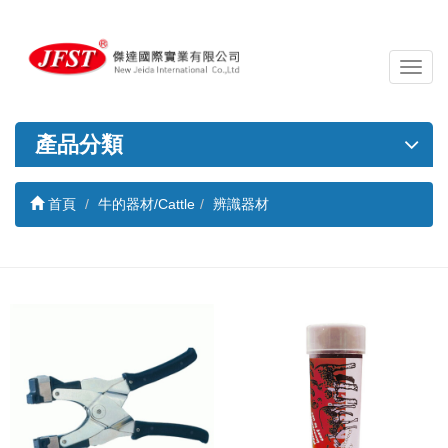
導
覽
列
開
產品分類
關
首頁
牛的器材/Cattle
辨識器材