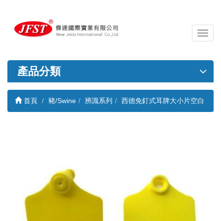
導
覽
列
開
產品分類
關
首頁
豬/Swine
辨識系列
西德免釘式耳牌大小片空白