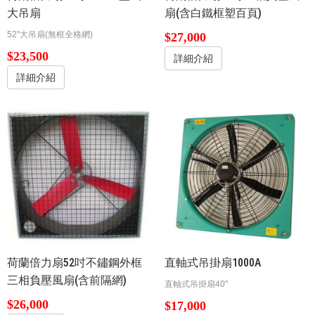
大吊扇
扇(含白鐵框塑百頁)
52"大吊扇(無框全格網)
$27,000
$23,500
詳細介紹
詳細介紹
荷蘭倍力扇52吋不鏽鋼外框
直軸式吊掛扇1000A
三相負壓風扇(含前隔網)
直軸式吊掛扇40"
$26,000
$17,000