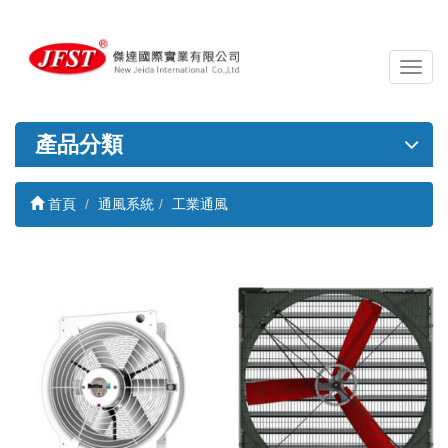
導
覽
列
開
產品分類
關
首頁
通風系統
工業通風