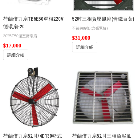
荷蘭倍力扇TB6E50單相220V
52吋三相負壓風扇(含鐵百葉)
循環扇-20
不鏽鋼腳架(含張緊輪)
20"/6E50溫室循環扇
$31,000
$17,000
詳細介紹
詳細介紹
荷蘭倍力扇52吋/4D130籃式
荷蘭倍力扇52吋三相負壓風