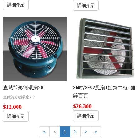
詳細介紹
詳細介紹
直截筒形循環扇20
36吋/8E92風扇+鍍鋅中框+鍍
鋅百頁
直截筒形循環扇20"
$26,300
$12,000
詳細介紹
詳細介紹
≤
<
1
2
>
≥