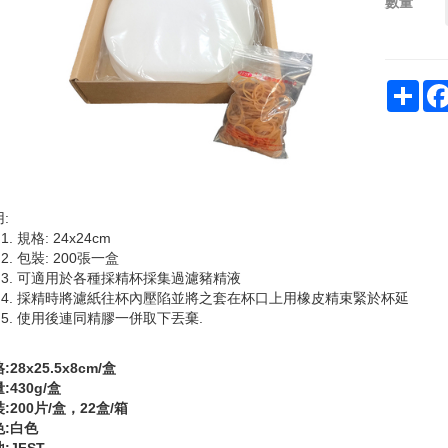
數量
Sha
:
規格: 24x24cm
包裝: 200張一盒
可適用於各種採精杯採集過濾豬精液
採精時將濾紙往杯內壓陷並將之套在杯口上用橡皮精束緊於杯延
使用後連同精膠一併取下丟棄.
:28x25.5x8cm/盒
:430g/盒
:200片/盒，22盒/箱
色:白色