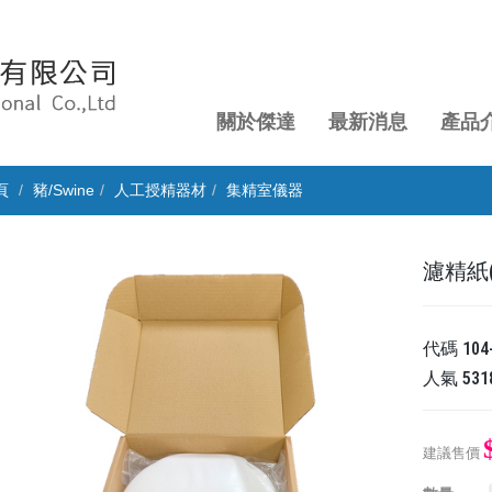
關於傑達
最新消息
產品
頁
豬/Swine
人工授精器材
集精室儀器
濾精紙(盒)
代碼
104
人氣
531
建議售價