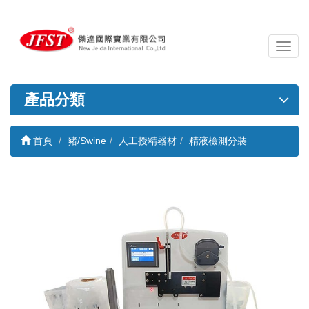
導
覽
列
開
產品分類
關
首頁
豬/Swine
人工授精器材
精液檢測分裝