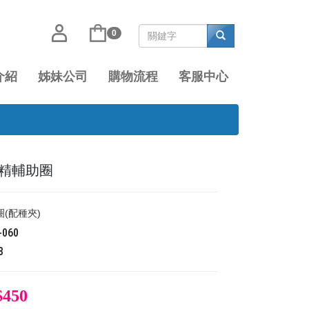
0
介紹
姊妹公司
購物流程
客服中心
精輔助圈
(配種夾)
-060
8
$450