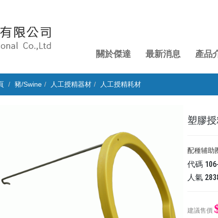
關於傑達
最新消息
產品
頁
豬/Swine
人工授精器材
人工授精耗材
塑膠授
配種辅助圈
代碼
106
人氣
283
建議售價