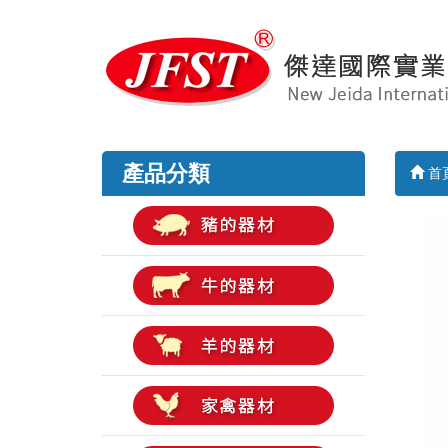
產品分類
首