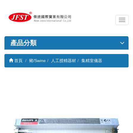
導
覽
列
開
產品分類
關
首頁
豬/Swine
人工授精器材
集精室儀器