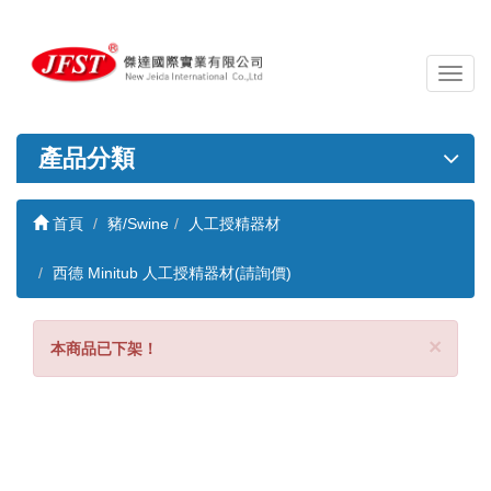
導
覽
列
開
產品分類
關
首頁
豬/Swine
人工授精器材
西德 Minitub 人工授精器材(請詢價)
Clo
×
本商品已下架！