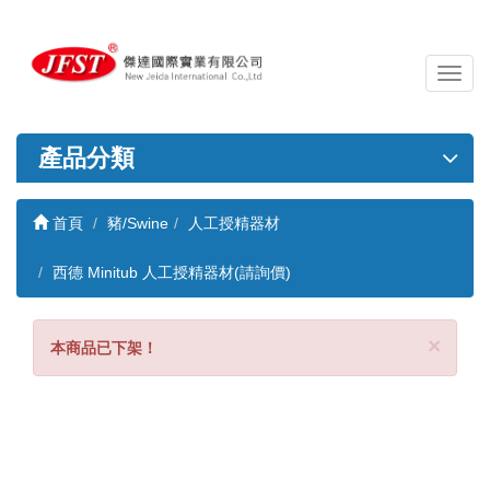
導
覽
列
開
產品分類
關
首頁
豬/Swine
人工授精器材
西德 Minitub 人工授精器材(請詢價)
Clo
×
本商品已下架！