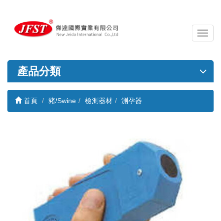
導
覽
列
開
產品分類
關
首頁
豬/Swine
檢測器材
測孕器