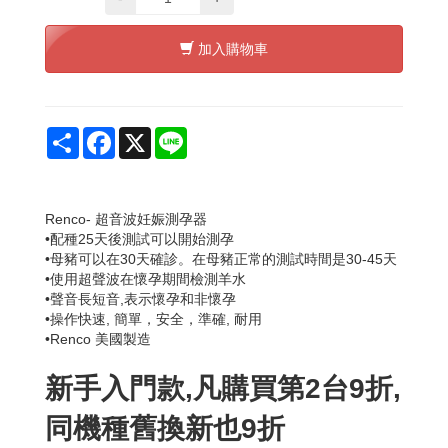
加入購物車
Share
Facebook
X
Line
Renco- 超
音波
妊娠測孕器
•配種25天後測試
可以開始測孕
•
母豬
可以在
30天
確診
。
在
母豬
正常的
測試時間
是
30-45天
•
使用超聲波
在懷孕期間
檢測
羊水
•聲
音長短音,
表示
懷孕和
非
懷孕
•操作快速, 簡單
，安全，準確, 耐用
•Renco
美國製造
新手入門款,凡購買第2台9折,
同機種舊換新也9折