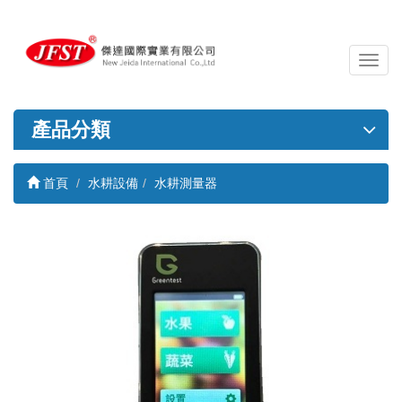
導
覽
列
開
產品分類
關
首頁
水耕設備
水耕測量器