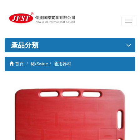
導
覽
列
開
產品分類
關
首頁
豬/Swine
通用器材