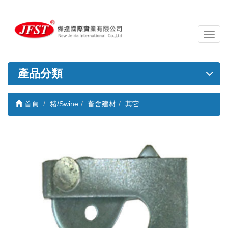
導
覽
列
開
產品分類
關
首頁
豬/Swine
畜舍建材
其它