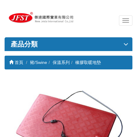
導
覽
列
開
產品分類
關
首頁
豬/Swine
保溫系列
橡膠取暖地墊