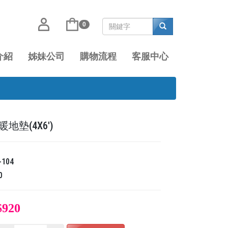
0
介紹
姊妹公司
購物流程
客服中心
地墊(4X6')
-104
0
$920