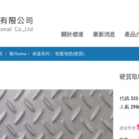
關於傑達
最新消息
產品
頁
豬/Swine
保溫系列
取暖地墊(硬質)
硬質取暖
代碼
333
人氣
296
建議售價