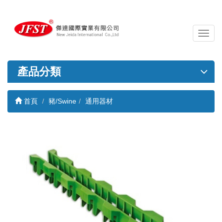
導
覽
列
開
產品分類
關
首頁
豬/Swine
通用器材