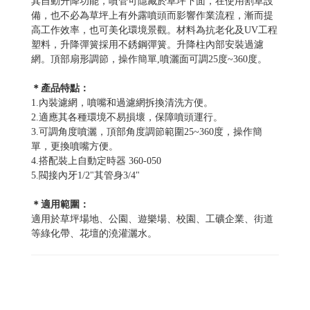
其自動升降功能，噴管可隱藏於草坪下面，在使用割草設
備，也不必為草坪上有外露噴頭而影響作業流程，漸而提
高工作效率，也可美化環境景觀。材料為抗老化及UV工程
塑料，升降彈簧採用不銹鋼彈簧。升降柱內部安裝過濾
網。頂部扇形調節，操作簡單,噴灑面可調25度~360度。
＊產品特點：
1.內裝濾網，噴嘴和過濾網拆換清洗方便。
2.適應其各種環境不易損壞，保障噴頭運行。
3.可調角度噴灑，頂部角度調節範圍25~360度，操作簡
單，更換噴嘴方便。
4.搭配裝上自動定時器 360-050
5.閥接內牙1/2"其管身3/4"
＊適用範圍：
適用於草坪場地、公園、遊樂場、校園、工礦企業、街道
等綠化帶、花壇的澆灌灑水。