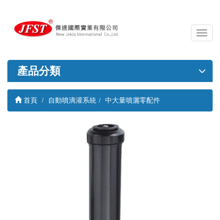
導
覽
列
開
產品分類
關
首頁
自動噴滴灌系統
中大量噴灑零配件