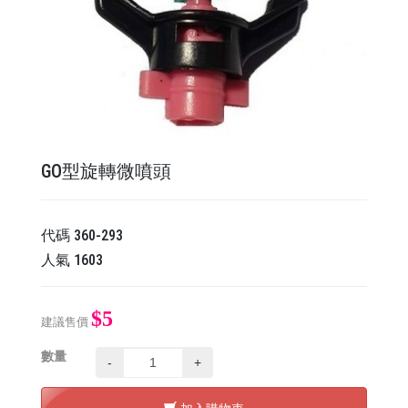
GO型旋轉微噴頭
代碼
360-293
人氣
1603
$5
建議售價
數量
-
+