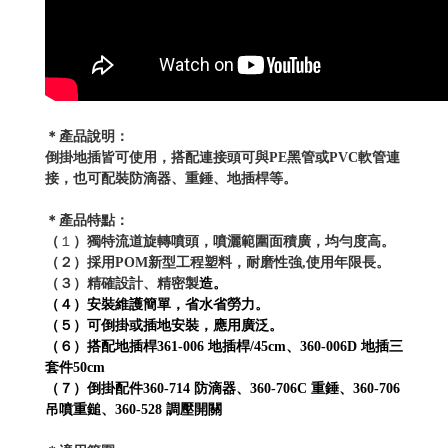
＊
產品說明
：
倒掛地插皆可使用，搭配連接頭可與PE黑管或PVC軟管連
接，也可配裝防滴器、重錘、地插桿等。
＊產品特點：
（
１
）
獨特流道旋轉噴頭，噴灑範圍面積廣，均勻度高。
（２）採用POM新型工程塑料，耐磨性強,使用年限長。
（３）精確設計、精密製
造。
（４）安裝維護簡單，省水省勞力。
（５）可倒掛或插地安裝，應用廣泛。
（６
）搭配地插桿361-006 地插桿/45cm、360-006D 地插三
套件50cm
（
７
）倒掛配件360-714 防滴器
、360-706C 重錘、360-706
吊噴重鎚、360-528 調壓開關