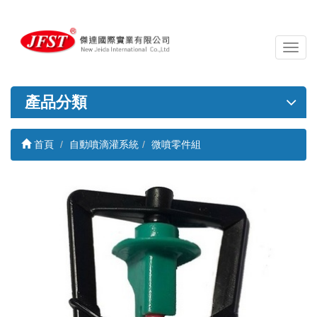
導
覽
列
開
產品分類
關
首頁
自動噴滴灌系統
微噴零件組