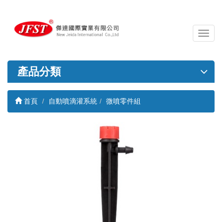
導
覽
列
開
產品分類
關
首頁
自動噴滴灌系統
微噴零件組