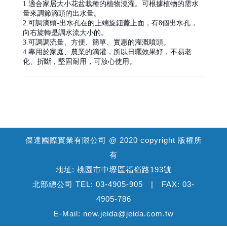
1.適合家居大小花盆栽種的植物澆灌。可根據植物的需水
量來調
節滴頭的出水量。
2.可調滴頭-出水孔在的上端旋鈕蓋上面，有8個出水孔，
向右旋
轉是調水流大小的。
3.可調調流量、方便、簡單、實惠的灌溉噴頭。
4.專用於家庭、農業的滴灌，所以日曬效果好，不易老
化、折
斷，堅固耐用，可放心使用。
傑達國際實業有限公司 @ 2020 copyright 版權所
有
地址: 桃園市中壢區福嶺路193號
北部總公司 TEL: 03-4905-905 | FAX: 03-
4905-786
E-Mail: new.jeida@jeida.com.tw