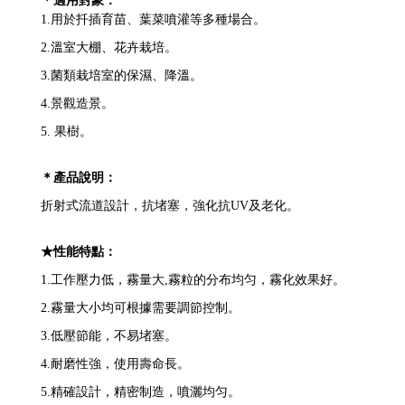
＊適用對象：
1.
用於扦插育苗、葉菜噴灌等多種場合。
2.
溫室大棚、花卉栽培。
3.
菌類栽培室的保濕、降溫。
4.
景觀造景。
5. 果樹。
＊產品說明：
折射式流道設計，抗堵塞，
強化抗UV及老化。
★性能特點：
1.
工作壓力低，霧量大
,
霧粒的分布均匀，霧化效果好。
2.
霧量大小均可根據需要調節控制。
3.
低壓節能，不易堵塞。
4.
耐磨性強，使用壽命長。
5.
精確設計，精密制造，噴灑均匀。