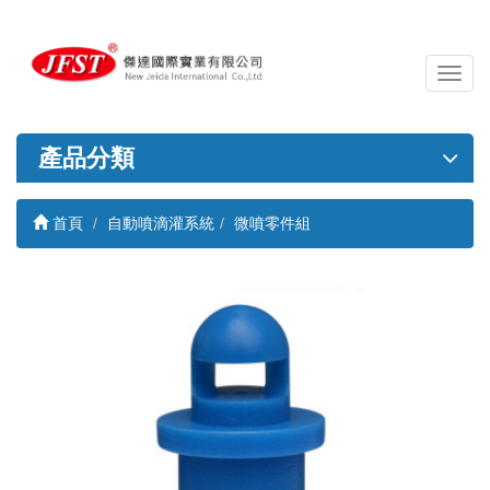
導
覽
列
開
產品分類
關
首頁
自動噴滴灌系統
微噴零件組