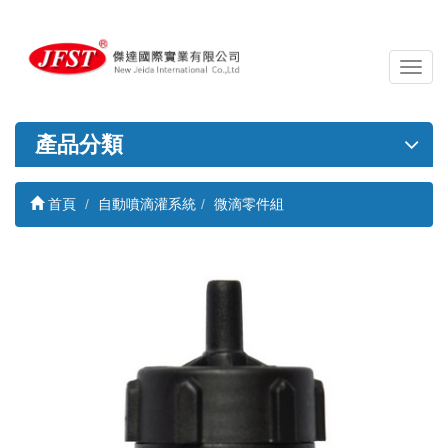
導
覽
列
開
產品分類
關
首頁
自動噴滴灌系統
微滴零件組