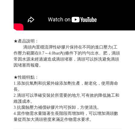
★產品說明：
滴頭內置穩流彈性矽膠片保持在不同的進口壓力(工
作壓力範圍在0.7～4.0bar內)條件下的均勻出水、肥，滴頭
常因水源未經過濾造成滴頭堵塞，滴頭可以拆洗避免滴頭
因堵塞而報廢。
★性能特點：
1.添加抗氧劑和抗紫外線添加劑生產，耐老化，使用壽命
長。
2.滴頭可以準確安裝於所需要的地方,可有效的降低施工和
維護成本。
3.抗腐蝕壓力補償矽膠片均可拆卸，方便清洗。
4.當作物需水量隨著生長階段而增加時，可以增加滴頭數
量從而加大滴頭密度來滿足作物需水要求。