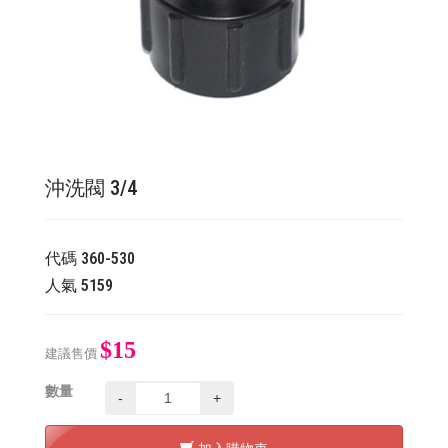
沖洗閥 3/4
代碼
360-530
人氣
5159
$15
建議售價
數量
-
+