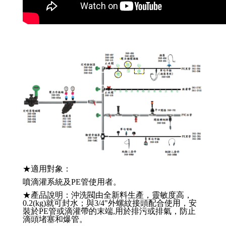
★適用對象：
噴滴灌系統及PE管使用者。
★產品說明：沖洗閥由全新料生產，靈敏度高，
0.2(kg)就可封水；與3/4"外螺紋接頭配合使用，安
裝於PE管或滴灌帶的末端,用於排污或排氣，防止
滴頭堵塞和爆管。