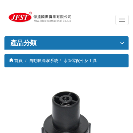
導
覽
列
開
產品分類
關
首頁
自動噴滴灌系統
水管零配件及工具