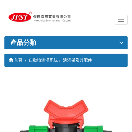
導
覽
列
開
產品分類
關
首頁
自動噴滴灌系統
滴灌帶及其配件