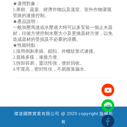
★適用對象：
1.果樹、蔬菜、經濟作物以及溫室、室外作物灌溉
管路的連接控制。
★產品說明：
一般加壓馬達或水壓過大時可以多安裝一個止水器
材，
往後方
便控
制水壓大小及更換器材方便，以免
造成器材的受損及不必要的浪費。
★性能特點：
1.採用倒刺承插、鎖扣、外螺纹形式連接。
2.規格多樣，連接方便。
3.拆卸容易，靈活性強，便於回收。
4.牢度高，密封性佳，不易脫落漏水。
傑達國際實業有限公司 @ 2020 copyright 版權所
有