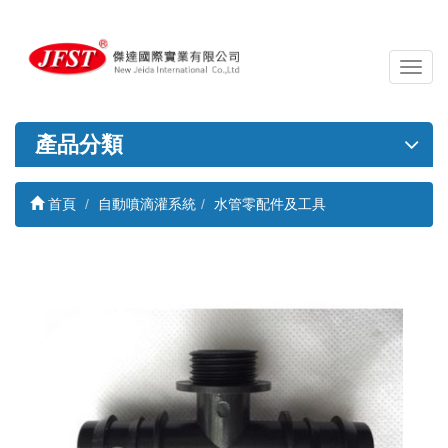
導
覽
列
開
產品分類
關
首頁
自動噴滴灌系統
水管零配件及工具