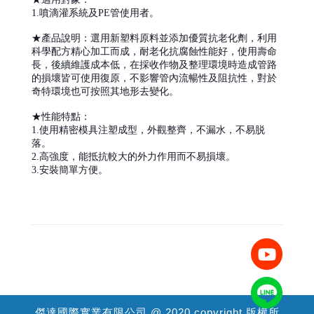
1.噴滴灌系統及PE管使用者。
★產品說明：選用新塑料原料並添加優質抗老化劑，利用
科學配方精心加工而成，耐老化抗腐蝕性能好，使用壽命
長，後續維護成本低，在採收作物及整理環境時造成管路
的損壞皆可使用復原，不影響管內流暢性及阻抗性，對於
奇特環境也可按照其地形去變化。
★性能特點：
1.使用精密模具注塑成型，外觀整齊，不漏水，不易脱
落。
2.高強度，能抵抗較大的外力作用而不易損壞。
3.安裝簡單方便。
傑達國際實業有限公司 @ 2020 copyright 版權所