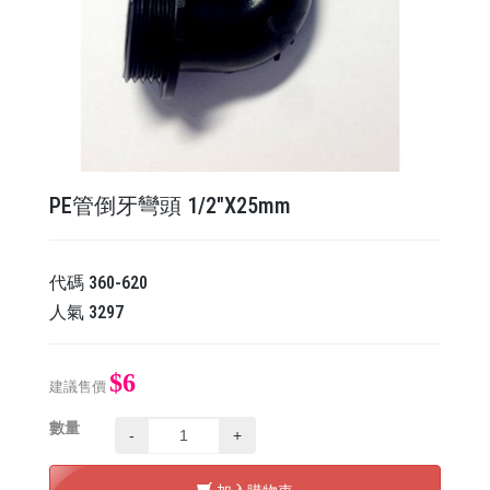
PE管倒牙彎頭 1/2"X25mm
代碼
360-620
人氣
3297
$6
建議售價
數量
-
+