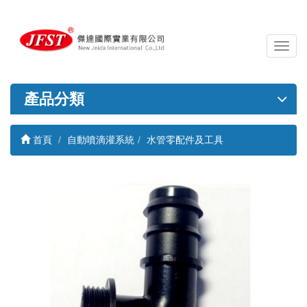
導
覽
列
開
產品分類
關
首頁
自動噴滴灌系統
水管零配件及工具