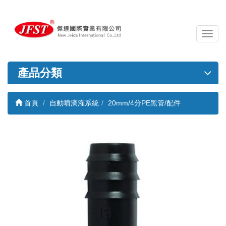
導
覽
列
開
產品分類
關
首頁
自動噴滴灌系統
20mm/4分PE黑管/配件