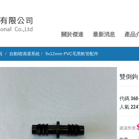
關於傑達
最新消息
產品
頁
自動噴滴灌系統
9x12mm PVC毛黑軟管配件
雙倒鉤 
代碼
360
人氣
224
建議售價