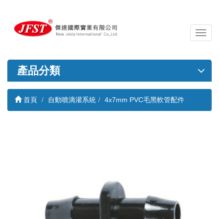
導
覽
列
開
產品分類
關
首頁
自動噴滴灌系統
4x7mm PVC毛黑軟管配件