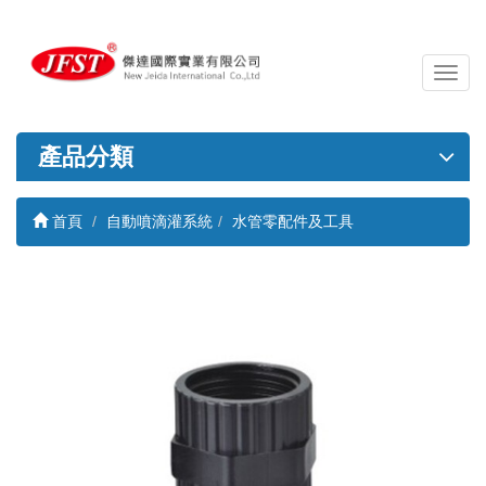
導
覽
列
開
產品分類
關
首頁
自動噴滴灌系統
水管零配件及工具