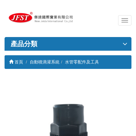
導
覽
列
開
產品分類
關
首頁
自動噴滴灌系統
水管零配件及工具