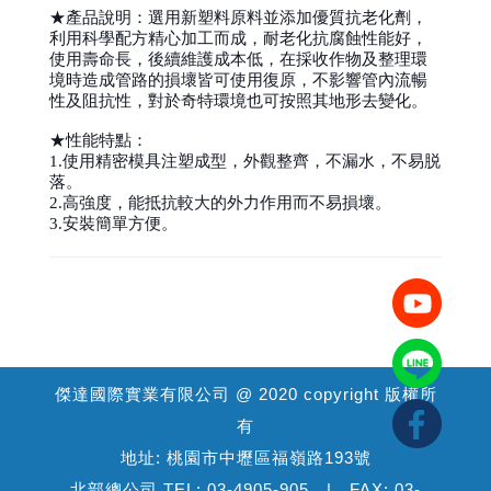
★產品說明：選用新塑料原料並添加優質抗老化劑，
利用科學配方精心加工而成，耐老化抗腐蝕性能好，
使用壽命長，後續維護成本低，在採收作物及整理環
境時造成管路的損壞皆可使用復原，不影響管內流暢
性及阻抗性，對於奇特環境也可按照其地形去變化。
★性能特點：
1.使用精密模具注塑成型，外觀整齊，不漏水，不易脱
落。
2.高強度，能抵抗較大的外力作用而不易損壞。
3.安裝簡單方便。
傑達國際實業有限公司 @ 2020 copyright 版權所
有
地址: 桃園市中壢區福嶺路193號
北部總公司 TEL: 03-4905-905 | FAX: 03-