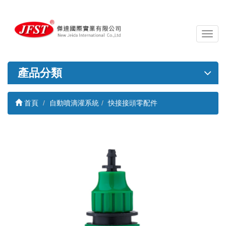
導
覽
列
開
產品分類
關
首頁
自動噴滴灌系統
快接接頭零配件