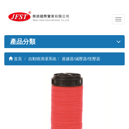
導
覽
列
開
產品分類
關
首頁
自動噴滴灌系統
過濾器/減壓器/恆壓器