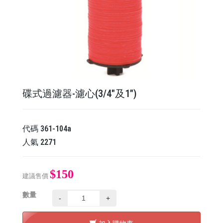
碟式過濾器-濾心(3/4"及1")
代碼
361-104a
人氣
2271
$150
建議售價
數量
-
+