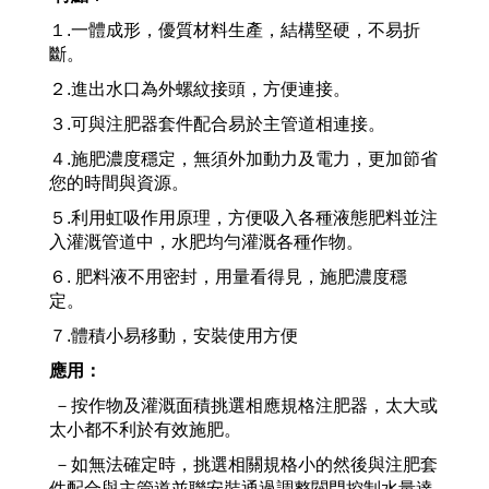
１.一體成形，優質材料生產，結構堅硬，不易折
斷。
２.進出水口為外螺紋接頭，方便連接。
３.可與注肥器套件配合易於主管道相連接。
４.施肥濃度穩定，無須外加動力及電力，更加節省
您的時間與資源。
５.利用虹吸作用原理，方便吸入各種液態肥料並注
入灌溉管道中，水肥均勻灌溉各種作物。
６. 肥料液不用密封，用量看得見，施肥濃度穩
定。
７.體積小易移動，安裝使用方便
應用：
－按作物及灌溉面積挑選相應規格注肥器，太大或
太小都不利於有效施肥。
－如無法確定時，挑選相關規格小的然後與注肥套
件配合與主管道並聯安裝通過調整閥門控制水量達