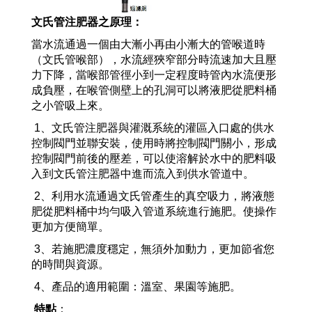
文氏管注肥器之原理：
當水流通過一個由大漸小再由小漸大的管喉道時
（文氏管喉部）
，
水流經狹窄部分時流速加大且壓
力下降
，
當喉部管徑小到一定程度時管內水流便形
成負壓
，
在喉管側壁上的孔洞可以將液肥從肥料桶
之小管吸上來。
1、文氏管注肥器與灌溉系統的灌區入口處的供水
控制閥門並聯安裝，使用時將控制閥門關小，形成
控制閥門前後的壓差，可以使溶解於水中的肥料吸
入到文氏管注肥器中進而流入到供水管道中。
2、利用水流通過文氏管產生的真空吸力，將液態
肥從肥料桶中均勻吸入管道系統進行施肥。使操作
更加方便簡單。
3、若施肥濃度穩定，無須外加動力，更加節省您
的時間與資源。
4、產品的適用範圍：溫室、果園等施肥。
特點
：