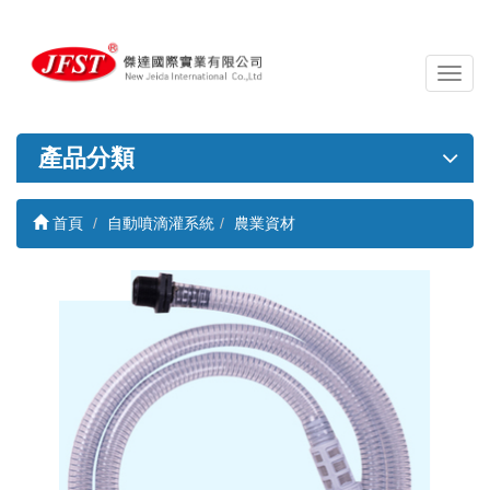
導
覽
列
開
產品分類
關
首頁
自動噴滴灌系統
農業資材