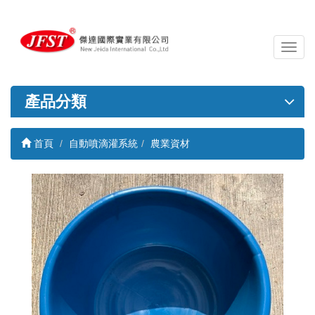
導
覽
列
開
產品分類
關
首頁
自動噴滴灌系統
農業資材