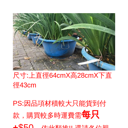
尺寸:上直徑64cmX
高28cmX下直
徑43cm
PS:因品項材積較大只能貨到付
每只
款，購買較多時運費需
+
$50...