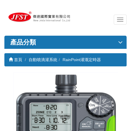
導
覽
列
開
產品分類
關
首頁
自動噴滴灌系統
RainPoint灌溉定時器