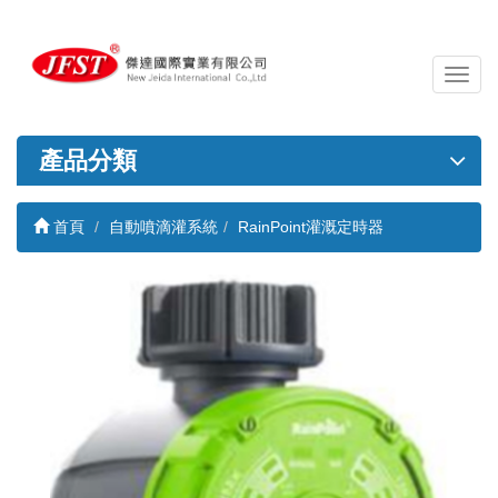
導
覽
列
開
產品分類
關
首頁
自動噴滴灌系統
RainPoint灌溉定時器