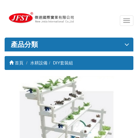
導
覽
列
開
產品分類
關
首頁
水耕設備
DIY套裝組