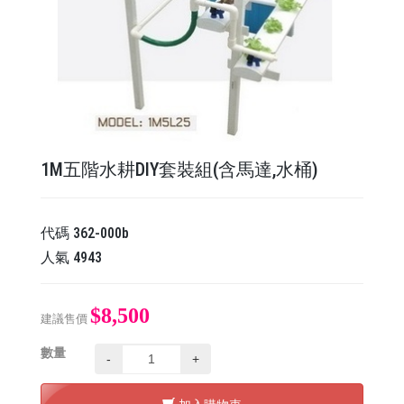
1M五階水耕DIY套裝組(含馬達,水桶)
代碼
362-000b
人氣
4943
$8,500
建議售價
數量
-
+