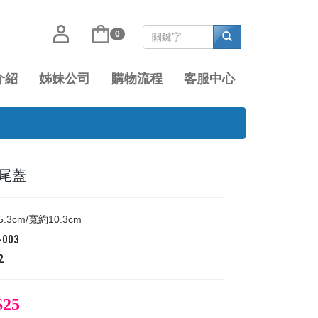
0
介紹
姊妹公司
購物流程
客服中心
尾蓋
.3cm/寬約10.3cm
-003
2
$25