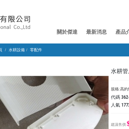
關於傑達
最新消息
產品
頁
水耕設備
零配件
水耕管
規格:高約5
代碼
362
人氣
177
建議售價