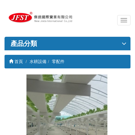
導
覽
列
開
產品分類
關
首頁
水耕設備
零配件