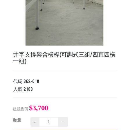
井字支撐架含橫桿(可調式三組/四直四橫
一組)
代碼
362-010
人氣
2188
$3,700
建議售價
數量
-
+