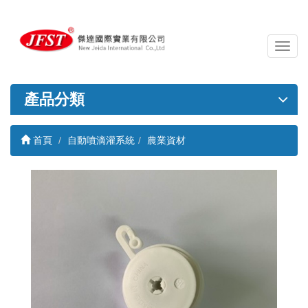
導
覽
列
開
產品分類
關
首頁
自動噴滴灌系統
農業資材