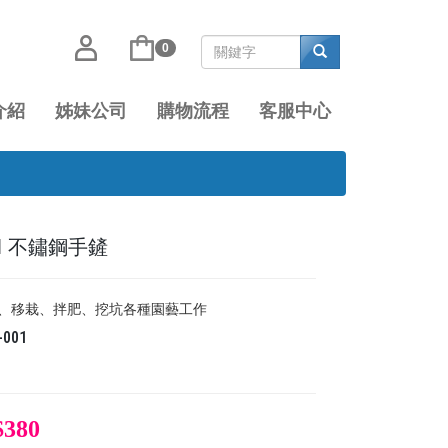
0
介紹
姊妹公司
購物流程
客服中心
001 不鏽鋼手鏟
土、移栽、拌肥、挖坑各種園藝工作
-001
$380