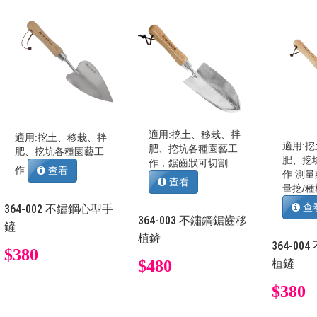
適用:挖土、移栽、拌
適用:挖土、移栽、拌
適用:
肥、挖坑各種園藝工
肥、挖坑各種園藝工
肥、挖
作，鋸齒狀可切割
作
查看
作 測
查看
量挖/
查
364-002 不鏽鋼心型手
364-003 不鏽鋼鋸齒移
鏟
植鏟
364-0
$380
$480
植鏟
$380