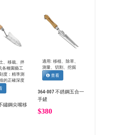
適用: 移植、除草、
挖土、移栽、拌
測量、切割、挖掘
坑各種園藝工
量刻度：精準測
查看
種植的正確深度
看
364-007 不銹鋼五合一
手鏟
04 不鏽鋼尖嘴移
$380