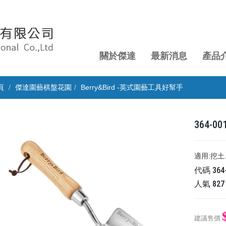
關於傑達
最新消息
產品
頁
傑達園藝棋盤花園
Berry&Bird -英式園藝工具好幫手
364-
適用:挖
代碼
364
人氣
827
建議售價