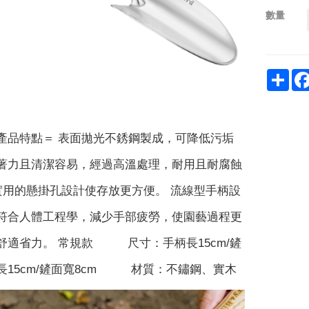
數量
Sha
產品特點＝ 表面拋光不銹鋼製成，可降低污垢
著力且清潔容易，經過高溫處理，耐用且耐腐蝕
 實用的懸掛孔設計使存放更方便。 流線型手柄設
符合人體工程學，減少手部疲勞，使園藝過程更
舒適省力。 常規款 尺寸：手柄長15cm/鏟
長15cm/鏟面寬8cm 材質：不鏽鋼、實木