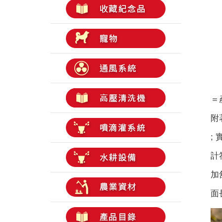
＝
附
;
計
加
面