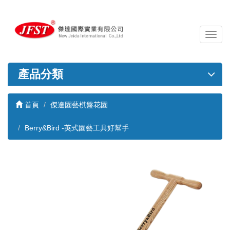
導
覽
列
開
產品分類
關
首頁
傑達園藝棋盤花園
Berry&Bird -英式園藝工具好幫手