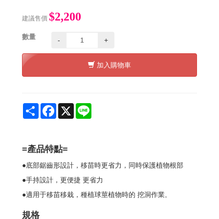
$2,200
建議售價
數量
-
+
加入購物車
Share
Facebook
X
Line
=
產品特點=
●底部鋸齒形設計，移苗時更省力，同時保護植物根部
●手持設計，更便捷
更省力
●適用于移苗移栽，種植球莖植物時的
挖洞作業
。
規格