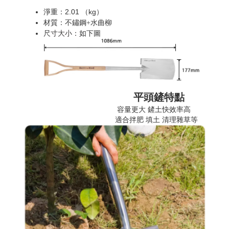
2.01
kg
淨重：
（
）
材質：不鏽鋼+水曲柳
尺寸大小：如下圖
平頭鏟特點
容量更大 鏟土快效率高
適合拌肥 填土 清理雜草等