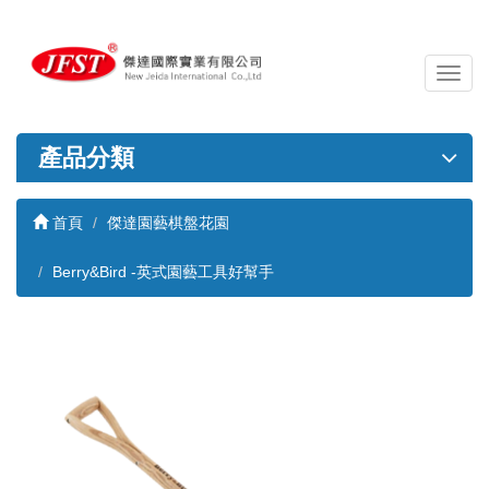
導
覽
列
開
產品分類
關
首頁
傑達園藝棋盤花園
Berry&Bird -英式園藝工具好幫手