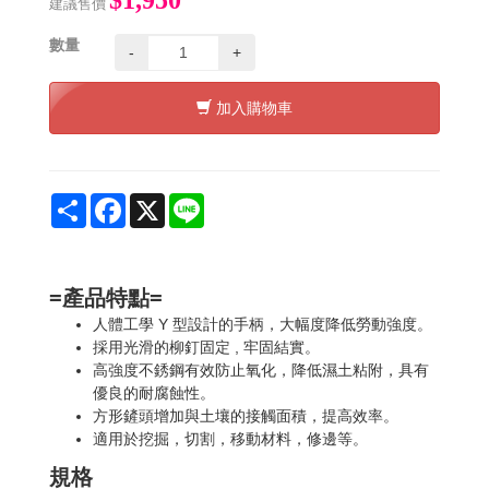
建議售價
數量
-
+
加入購物車
Share
Facebook
X
Line
=產品特點=
Y
人體工學
型設計的手柄，大幅度降低勞動強度。
,
採用光滑的柳釘固定
牢固結實。
高強度不銹鋼有效防止氧化，降低濕土粘附，具有
優良的耐腐蝕性。
方形鏟頭增加與土壤的接觸面積，提高效率。
適用
於挖掘，切割，移動材料，修邊等。
規格