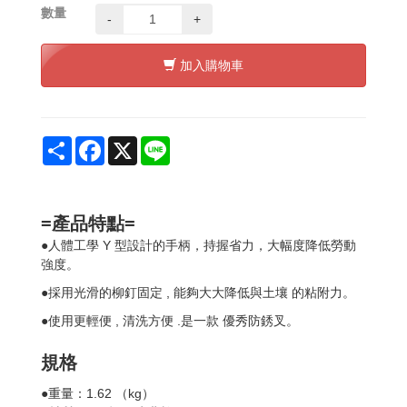
數量
-
+
加入購物車
Share
Facebook
X
Line
=產品特點=
Y
●
人體工學
型設計的手柄，持握省力，大幅度降低勞動
強度。
,
●
採用光滑的柳釘固定
能夠大大降低與土壤
的粘附力。
,
.
●
使用更輕便
清洗方便
是一款
優秀防銹叉。
規格
●
1.62
kg
重量：
（
）