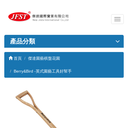
導
覽
列
開
產品分類
關
首頁
傑達園藝棋盤花園
Berry&Bird -英式園藝工具好幫手