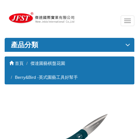
導
覽
列
開
產品分類
關
首頁
傑達園藝棋盤花園
Berry&Bird -英式園藝工具好幫手