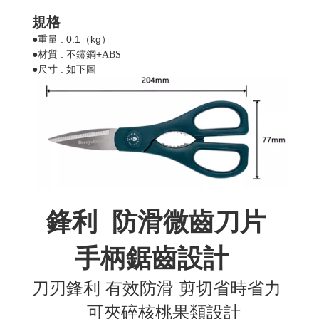
規格
●
: 0.1
kg
重量
（
）
●
:
+
材質
不鏽鋼
ABS
●
:
尺寸
如下圖
鋒利 防滑微齒刀片
手柄鋸齒設計
刀刃鋒利 有效防滑 剪切省時省力
可夾碎核桃果類設計