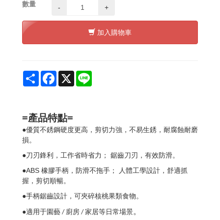
數量
-
+
加入購物車
Share
Facebook
X
Line
=產品特點=
●
優質不銹鋼硬度更高，剪切力強，不易生銹，耐腐蝕耐磨
損。
●
刀刃鋒利，工作省時省力；
鋸齒刀刃，有效防滑。
ABS
●
橡膠手柄，防滑不拖手；
人體工學設計，舒適抓
握，剪切順暢。
●
手柄鋸齒設計，可夾碎核桃果類食物。
。
●適用于園藝
廚房
家居等日常場景
/
/